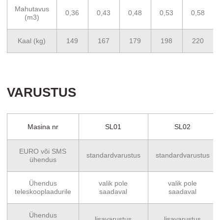
Mahutavus
0,36
0,43
0,48
0,53
0,58
(m3)
Kaal (kg)
149
167
179
198
220
VARUSTUS
Masina nr
SL01
SL02
EURO või SMS
standardvarustus
standardvarustus
ühendus
Ühendus
valik pole
valik pole
teleskooplaadurile
saadaval
saadaval
Ühendus
lisavarustus
lisavarustus