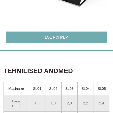
LOE ROHKEM
TEHNILISED ANDMED
Masina nr
SL01
SL02
SL03
SL04
SL05
Laius
1,5
1,8
2,0
2,2
2,4
(mm)