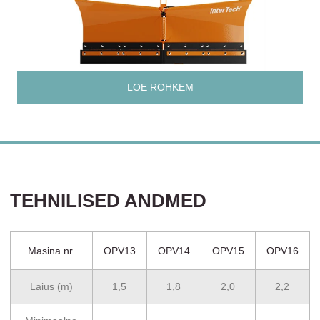
LOE ROHKEM
TEHNILISED ANDMED
Masina nr.
OPV13
OPV14
OPV15
OPV16
Laius (m)
1,5
1,8
2,0
2,2