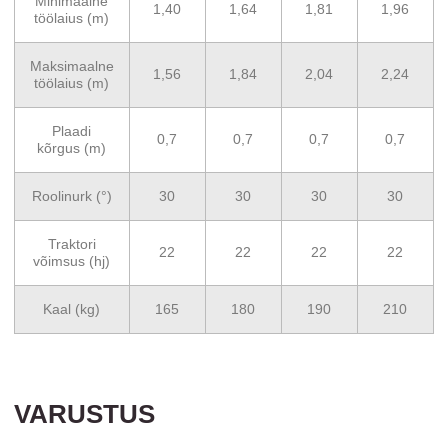
Minimaalne
1,40
1,64
1,81
1,96
töölaius (m)
Maksimaalne
1,56
1,84
2,04
2,24
töölaius (m)
Plaadi
0,7
0,7
0,7
0,7
kõrgus (m)
Roolinurk (°)
30
30
30
30
Traktori
22
22
22
22
võimsus (hj)
Kaal (kg)
165
180
190
210
VARUSTUS