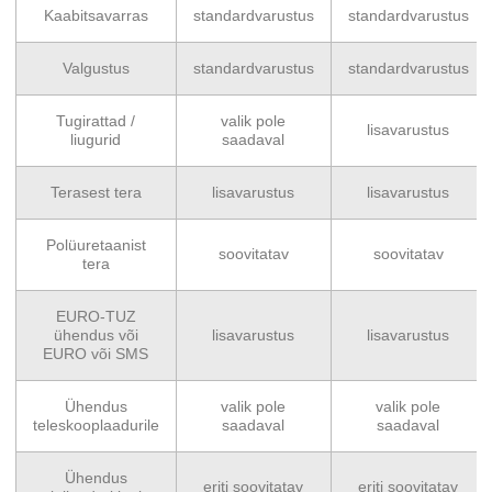
Kaabitsavarras
standardvarustus
standardvarustus
Valgustus
standardvarustus
standardvarustus
Tugirattad /
valik pole
lisavarustus
liugurid
saadaval
Terasest tera
lisavarustus
lisavarustus
Polüuretaanist
soovitatav
soovitatav
tera
EURO-TUZ
ühendus või
lisavarustus
lisavarustus
EURO või SMS
Ühendus
valik pole
valik pole
teleskooplaadurile
saadaval
saadaval
Ühendus
eriti soovitatav
eriti soovitatav