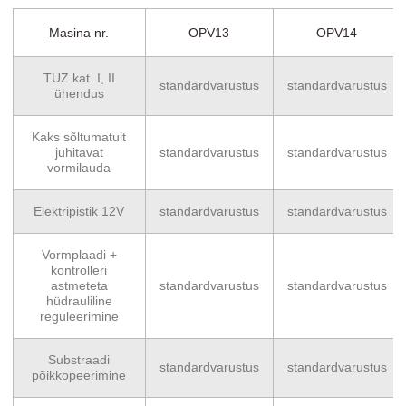
Masina nr.
OPV13
OPV14
TUZ kat. I, II
standardvarustus
standardvarustus
ühendus
Kaks sõltumatult
juhitavat
standardvarustus
standardvarustus
vormilauda
Elektripistik 12V
standardvarustus
standardvarustus
Vormplaadi +
kontrolleri
astmeteta
standardvarustus
standardvarustus
hüdrauliline
reguleerimine
Substraadi
standardvarustus
standardvarustus
põikkopeerimine