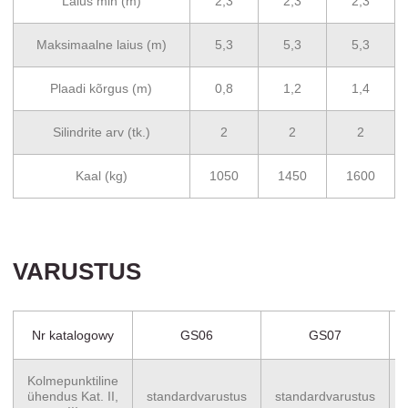
Laius min (m)
2,3
2,3
2,3
Maksimaalne laius (m)
5,3
5,3
5,3
Plaadi kõrgus (m)
0,8
1,2
1,4
Silindrite arv (tk.)
2
2
2
Kaal (kg)
1050
1450
1600
VARUSTUS
Nr katalogowy
GS06
GS07
Kolmepunktiline
ühendus Kat. II,
standardvarustus
standardvarustus