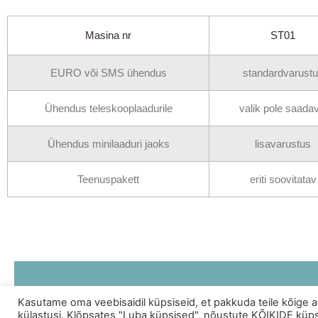
Masina nr
ST01
EURO või SMS ühendus
standardvarust
Ühendus teleskooplaadurile
valik pole saadav
Ühendus minilaaduri jaoks
lisavarustus
Teenuspakett
eriti soovitatav
Kasutame oma veebisaidil küpsiseid, et pakkuda teile kõige 
külastusi. Klõpsates "Luba küpsised", nõustute KÕIKIDE küps