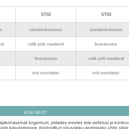
ST02
ST03
us
standardvarustus
standardvarustus
al
valik pole saadaval
lisavarustus
lisavarustus
valik pole saadaval
eriti soovitatav
eriti soovitatav
KÜSI INFOT
asjakohasemat kogemust, pidades meeles teie eelistusi ja korduv
iste kasutamisega. Kontrollitud nõusoleku andmiseks võite siiski