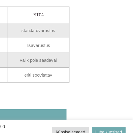
ST04
standardvarustus
lisavarustus
valik pole saadaval
eriti soovitatav
aid
Küpsise seaded
Luba küpsised