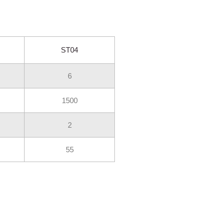
ST04
6
1500
2
55