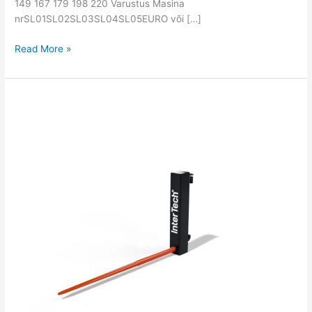
149 167 179 198 220 Varustus Masina
nrSL01SL02SL03SL04SL05EURO või […]
Read More »
Kahvel