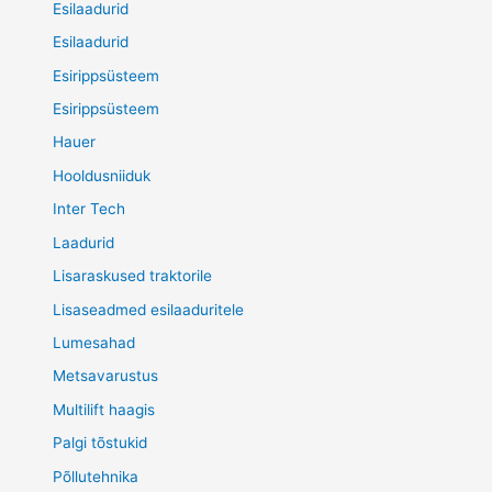
Esilaadurid
Esilaadurid
Esirippsüsteem
Esirippsüsteem
Hauer
Hooldusniiduk
Inter Tech
Laadurid
Lisaraskused traktorile
Lisaseadmed esilaaduritele
Lumesahad
Metsavarustus
Multilift haagis
Palgi tõstukid
Põllutehnika