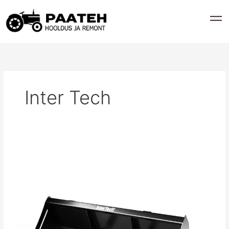
Skip
to
content
Inter Tech
LAADIMISKOPP