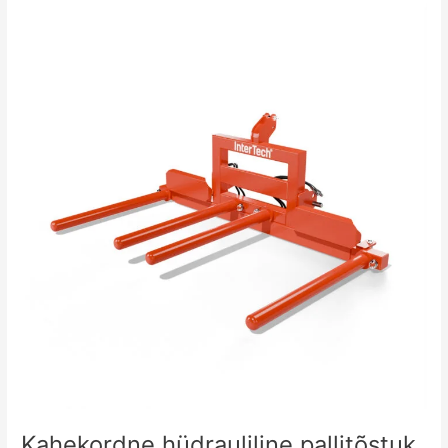
Kahekordne
hüdrauliline
pallitõstuk
Kahekordne hüdrauliline pallitõstuk