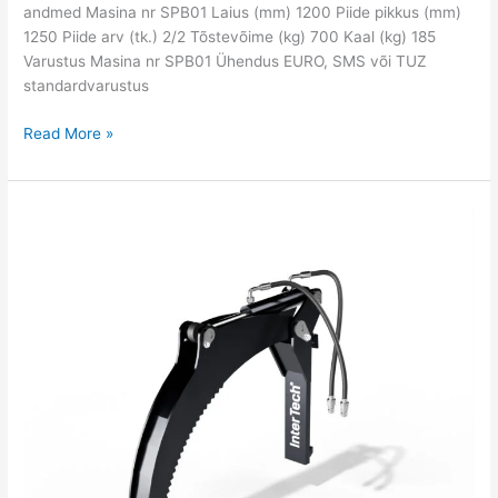
andmed Masina nr SPB01 Laius (mm) 1200 Piide pikkus (mm)
1250 Piide arv (tk.) 2/2 Tõstevõime (kg) 700 Kaal (kg) 185
Varustus Masina nr SPB01 Ühendus EURO, SMS või TUZ
standardvarustus
Read More »
Puidu
haarats
kaubaaluse
kahvli
jaoks