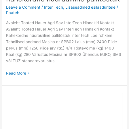
Leave a Comment
/
Inter Tech
,
Lisaseadmed esilaaduritele
/
Paateh
Avaleht Tooted Hauer Agri Sav InterTech Hinnakiri Kontakt
Avaleht Tooted Hauer Agri Sav InterTech Hinnakiri Kontakt
Kahekordne hüdrauliline pallitõstuk inter tech Loe rohkem
Tehnilised andmed Masina nr SPB02 Laius (mm) 2400 Piide
pikkus (mm) 1250 Piide arv (tk.) 4/4 Tõstevõime (kg) 1400
Kaal (kg) 280 Varustus Masina nr SPB02 Ühendus EURO, SMS
või TUZ standardvarustus
Read More »
Hüdrauliline
ühe
pallitõstuk